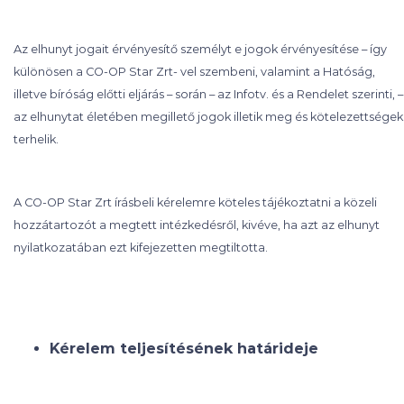
Az elhunyt jogait érvényesítő személyt e jogok érvényesítése – így
különösen a CO-OP Star Zrt- vel szembeni, valamint a Hatóság,
illetve bíróság előtti eljárás – során – az Infotv. és a Rendelet szerinti, –
az elhunytat életében megillető jogok illetik meg és kötelezettségek
terhelik.
A CO-OP Star Zrt írásbeli kérelemre köteles tájékoztatni a közeli
hozzátartozót a megtett intézkedésről, kivéve, ha azt az elhunyt
nyilatkozatában ezt kifejezetten megtiltotta.
Kérelem teljesítésének határideje