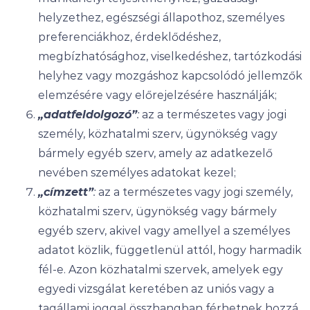
helyzethez, egészségi állapothoz, személyes
preferenciákhoz, érdeklődéshez,
megbízhatósághoz, viselkedéshez, tartózkodási
helyhez vagy mozgáshoz kapcsolódó jellemzők
elemzésére vagy előrejelzésére használják;
„adatfeldolgozó”
:
az a természetes vagy jogi
személy, közhatalmi szerv, ügynökség vagy
bármely egyéb szerv, amely az adatkezelő
nevében személyes adatokat kezel;
„címzett”
:
az a természetes vagy jogi személy,
közhatalmi szerv, ügynökség vagy bármely
egyéb szerv, akivel vagy amellyel a személyes
adatot közlik, függetlenül attól, hogy harmadik
fél-e. Azon közhatalmi szervek, amelyek egy
egyedi vizsgálat keretében az uniós vagy a
tagállami joggal összhangban férhetnek hozzá