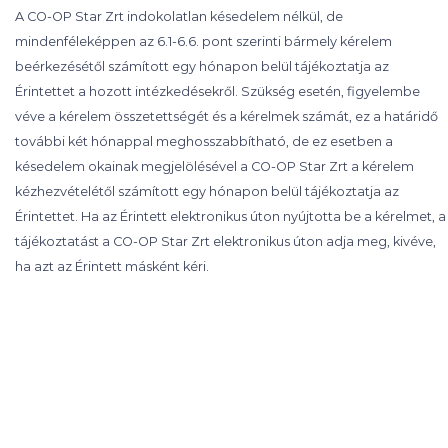
A CO-OP Star Zrt indokolatlan késedelem nélkül, de
mindenféleképpen az 6.1-6.6. pont szerinti bármely kérelem
beérkezésétől számított egy hónapon belül tájékoztatja az
Érintettet a hozott intézkedésekről. Szükség esetén, figyelembe
véve a kérelem összetettségét és a kérelmek számát, ez a határidő
további két hónappal meghosszabbítható, de ez esetben a
késedelem okainak megjelölésével a CO-OP Star Zrt a kérelem
kézhezvételétől számított egy hónapon belül tájékoztatja az
Érintettet. Ha az Érintett elektronikus úton nyújtotta be a kérelmet, a
tájékoztatást a CO-OP Star Zrt elektronikus úton adja meg, kivéve,
ha azt az Érintett másként kéri.