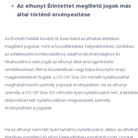
Az elhunyt Érintettet megillető jogok más
által történő érvényesítése
Az Érintett halálát követő öt éven belül az elhaltat életében
megillető jogokat, mint a hozzáféréshez, helyesbítéshez, törléshez,
az adatkezelés korlátozásához, adathordozhatósághoz és
tiltakozáshoz való jogát az elhunyt által arra ügyintézési
rendelkezéssel, illetve közokiratban vagy teljes bizonyító erejű
magánokiratban foglalt, a CO-OP Star Zrt-nél tett nyilatkozattal
meghatalmazott személy jogosult érvényesíteni. Ha az elhunyt
személy a CO-OP Star Zrt-nél több ilyen nyilatkozatot tett, a később
időpontban tett nyilatkozatban megnevezett személy
érvényesítheti e jogokat.
Ha az elhunyt nem tett ilyen tartalmú nyilatkozatot, akkor az elhaltat
életében megillető és előző bekezdésben meghatározott jogokat