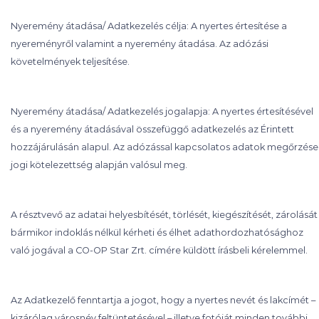
Nyeremény átadása/ Adatkezelés célja: A nyertes értesítése a
nyereményről valamint a nyeremény átadása. Az adózási
követelmények teljesítése.
Nyeremény átadása/ Adatkezelés jogalapja: A nyertes értesítésével
és a nyeremény átadásával összefüggő adatkezelés az Érintett
hozzájárulásán alapul. Az adózással kapcsolatos adatok megőrzése
jogi kötelezettség alapján valósul meg.
A résztvevő az adatai helyesbítését, törlését, kiegészítését, zárolását
bármikor indoklás nélkül kérheti és élhet adathordozhatósághoz
való jogával a CO-OP Star Zrt. címére küldött írásbeli kérelemmel.
Az Adatkezelő fenntartja a jogot, hogy a nyertes nevét és lakcímét –
kizárólag városnév feltüntetésével – illetve fotóját minden további