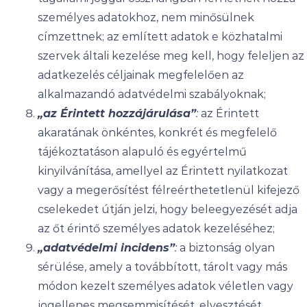
személyes adatokhoz, nem minősülnek
címzettnek; az említett adatok e közhatalmi
szervek általi kezelése meg kell, hogy feleljen az
adatkezelés céljainak megfelelően az
alkalmazandó adatvédelmi szabályoknak;
„az Érintett hozzájárulása”
:
az Érintett
akaratának önkéntes, konkrét és megfelelő
tájékoztatáson alapuló és egyértelmű
kinyilvánítása, amellyel az Érintett nyilatkozat
vagy a megerősítést félreérthetetlenül kifejező
cselekedet útján jelzi, hogy beleegyezését adja
az őt érintő személyes adatok kezeléséhez;
„adatvédelmi incidens”
:
a biztonság olyan
sérülése, amely a továbbított, tárolt vagy más
módon kezelt személyes adatok véletlen vagy
jogellenes megsemmisítését, elvesztését,