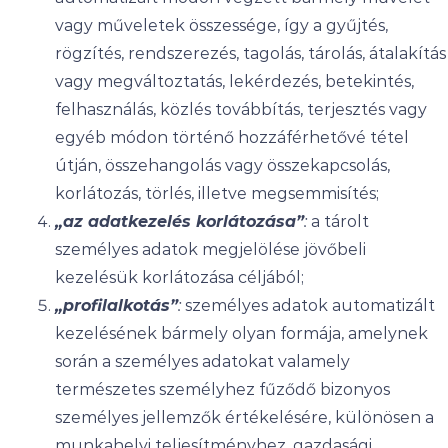
vagy műveletek összessége, így a gyűjtés,
rögzítés, rendszerezés, tagolás, tárolás, átalakítás
vagy megváltoztatás, lekérdezés, betekintés,
felhasználás, közlés továbbítás, terjesztés vagy
egyéb módon történő hozzáférhetővé tétel
útján, összehangolás vagy összekapcsolás,
korlátozás, törlés, illetve megsemmisítés;
„az adatkezelés korlátozása”
:
a tárolt
személyes adatok megjelölése jövőbeli
kezelésük korlátozása céljából;
„profilalkotás”
:
személyes adatok automatizált
kezelésének bármely olyan formája, amelynek
során a személyes adatokat valamely
természetes személyhez fűződő bizonyos
személyes jellemzők értékelésére, különösen a
munkahelyi teljesítményhez, gazdasági