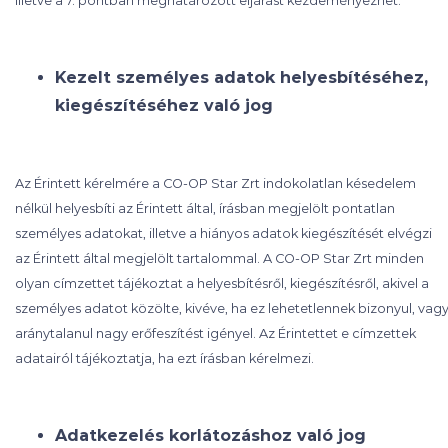
illetve a 7. pontban meghatározott eljárást kezdeményezhet.
Kezelt személyes adatok helyesbítéséhez,
kiegészítéséhez való jog
Az Érintett kérelmére a CO-OP Star Zrt indokolatlan késedelem
nélkül helyesbíti az Érintett által, írásban megjelölt pontatlan
személyes adatokat, illetve a hiányos adatok kiegészítését elvégzi
az Érintett által megjelölt tartalommal. A CO-OP Star Zrt minden
olyan címzettet tájékoztat a helyesbítésről, kiegészítésről, akivel a
személyes adatot közölte, kivéve, ha ez lehetetlennek bizonyul, vag
aránytalanul nagy erőfeszítést igényel. Az Érintettet e címzettek
adatairól tájékoztatja, ha ezt írásban kérelmezi.
Adatkezelés korlátozáshoz való jog