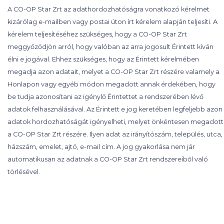
A CO-OP Star Zrt az adathordozhatóságra vonatkozó kérelmet
kizárólag e-mailben vagy postai úton írt kérelem alapján teljesíti. A
kérelem teljesítéséhez szükséges, hogy a CO-OP Star Zrt
meggyőződjön arról, hogy valóban az arra jogosult Érintett kíván
élni e jogával. Ehhez szükséges, hogy az Érintett kérelmében
megadja azon adatait, melyet a CO-OP Star Zrt részére valamely a
Honlapon vagy egyéb módon megadott annak érdekében, hogy
be tudja azonosítani az igénylő Érintettet a rendszerében lévő
adatok felhasználásával. Az Érintett e jog keretében legfeljebb azon
adatok hordozhatóságát igényelheti, melyet önkéntesen megadott
a CO-OP Star Zrt részére. Ilyen adat az irányítószám, település, utca,
házszám, emelet, ajtó, e-mail cím. A jog gyakorlása nem jár
automatikusan az adatnak a CO-OP Star Zrt rendszereiből való
törlésével.