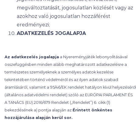
megváltoztatását, jogosulatlan közlését vagy az
azokhoz való jogosulatlan hozzáférést
eredményezi;
ADATKEZELÉS
JOGALAPJA
Az adatkezelés jogalapja
a Nyereményjáték lebonyolításával
összefüggésben minden alább meghatározott adatkezelésre a
természetes személyeknek a személyes adatok kezelése
tekintetében történő védelméről és az ilyen adatok szabad
áramlásáról, valamint a 95/46/EK rendelet hatályon kívül helyezésérő
(általános adatvédelmi rendelet) szóló az EURÓPAI PARLAMENT ÉS
A TANÁCS (EU) 2016/679 Rendelet („Rendelet”) 6. cikk (1)
bekezdésének a) pontja alapján az
Érintett önkéntes
hozzájárulása alapján kerül sor.