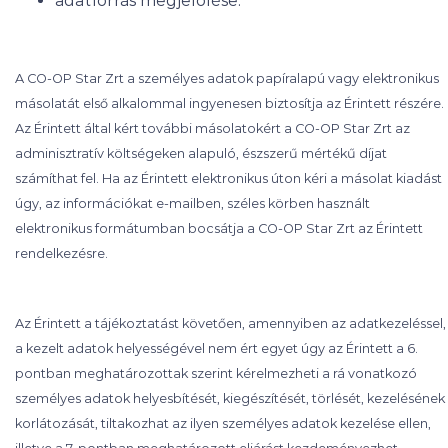
adatforrás megjelölése.
A CO-OP Star Zrt a személyes adatok papíralapú vagy elektronikus
másolatát első alkalommal ingyenesen biztosítja az Érintett részére.
Az Érintett által kért további másolatokért a CO-OP Star Zrt az
adminisztratív költségeken alapuló, észszerű mértékű díjat
számíthat fel. Ha az Érintett elektronikus úton kéri a másolat kiadást
úgy, az információkat e-mailben, széles körben használt
elektronikus formátumban bocsátja a CO-OP Star Zrt az Érintett
rendelkezésre.
Az Érintett a tájékoztatást követően, amennyiben az adatkezeléssel,
a kezelt adatok helyességével nem ért egyet úgy az Érintett a 6.
pontban meghatározottak szerint kérelmezheti a rá vonatkozó
személyes adatok helyesbítését, kiegészítését, törlését, kezelésének
korlátozását, tiltakozhat az ilyen személyes adatok kezelése ellen,