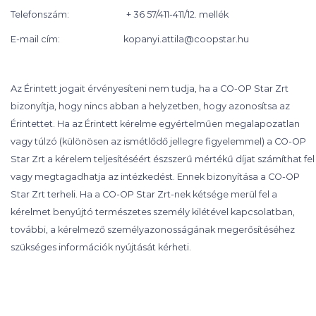
Telefonszám: + 36 57/411-411/12. mellék
E-mail cím: kopanyi.attila@coopstar.hu
Az Érintett jogait érvényesíteni nem tudja, ha a CO-OP Star Zrt
bizonyítja, hogy nincs abban a helyzetben, hogy azonosítsa az
Érintettet. Ha az Érintett kérelme egyértelműen megalapozatlan
vagy túlzó (különösen az ismétlődő jellegre figyelemmel) a CO-OP
Star Zrt a kérelem teljesítéséért észszerű mértékű díjat számíthat fel
vagy megtagadhatja az intézkedést. Ennek bizonyítása a CO-OP
Star Zrt terheli. Ha a CO-OP Star Zrt-nek kétsége merül fel a
kérelmet benyújtó természetes személy kilétével kapcsolatban,
további, a kérelmező személyazonosságának megerősítéséhez
szükséges információk nyújtását kérheti.