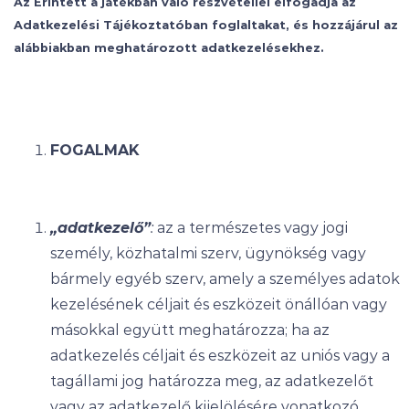
Az Érintett a játékban való részvétellel elfogadja az
Adatkezelési Tájékoztatóban foglaltakat, és hozzájárul az
alábbiakban meghatározott adatkezelésekhez.
FOGALMAK
„adatkezelő”
:
az a természetes vagy jogi
személy, közhatalmi szerv, ügynökség vagy
bármely egyéb szerv, amely a személyes adatok
kezelésének céljait és eszközeit önállóan vagy
másokkal együtt meghatározza; ha az
adatkezelés céljait és eszközeit az uniós vagy a
tagállami jog határozza meg, az adatkezelőt
vagy az adatkezelő kijelölésére vonatkozó