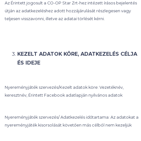
Az Érintett jogosult a CO-OP Star Zrt-hez intézett írásos bejelentés
útján az adatkezeléshez adott hozzájárulását részlegesen vagy
teljesen visszavonni, illetve az adatai törlését kérni.
KEZELT ADATOK KÖRE, ADATKEZELÉS CÉLJA
ÉS IDEJE
Nyereményjáték szervezés/Kezelt adatok köre: Vezetéknév,
keresztnév, Érintett Facebook adatlapján nyilvános adatok
Nyereményjáték szervezés/ Adatkezelés időtartama: Az adatokat a
nyereményjáték kisorsolását követően más célból nem kezeljük