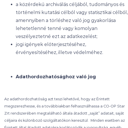
a közérdekű archiválás céljából, tudományos és
történelmi kutatási célból vagy statisztikai célból,
amennyiben a törléshez való jog gyakorlása
lehetetlenné tenné vagy komolyan
veszélyeztetné ezt az adatkezelést;
jogi igények előterjesztéséhez,
érvényesítéséhez, illetve védelméhez.
Adathordozhatósághoz való jog
Az adathordozhatóság azt teszi lehetővé, hogy az Érintett
megszerezhesse, és a továbbiakban felhasználhassa a CO-OP Star
Zrt rendszerében megtalálható általa átadott „saját” adatait, saját
céljaira és különböző szolgáltatókon keresztül.
Minden esetben az
Érintett által átadott adatokra korlátozódik a jogosultság, egyéb