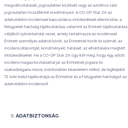
megváltoztatását, jogosulatlan közlését vagy az azokhoz való
jogosulatlan hozzáférést eredményezi. A CO-OP Star Zrt az
adatvédelmi incidenssel kapcsolatos intézkedések ellenőrzése, a
felügyeleti hatóság tájékoztatása, valamint az Érintett tájékoztatása
céljából nyilvántartást vezet, amely tartalmazza az incidenssel
Érintett személyes adatok körét, az Érintettek körét és számát, az
incidens időpontját, körülményeit, hatásait, az elhárítására megtett
intézkedéseket. Ha a CO-OP Star Zrt úgy ítéli meg, hogy egy adott
incidens magas kockázattal jár az Érintettek jogaira és
szabadságaira nézve, indokolatlan késedelem nélkül, de legfeljebb
72 órán belül tájékoztatja az Érintettet és a Felügyeleti hatóságot az
adatvédelmi incidensről.
ADATBIZTONSÁG