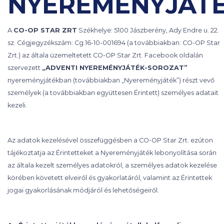
NYEREMÉNYJÁT
A
CO-OP STAR ZRT
Székhelye: 5100 Jászberény, Ady Endre u. 22.
sz. Cégjegyzékszám: Cg.16-10-001694 (a továbbiakban: CO-OP Star
Zrt.) az általa üzemeltetett CO-OP Star Zrt. Facebook oldalán
szervezett
„ADVENTI NYEREMÉNYJÁTÉK-SOROZAT”
nyereményjátékban (továbbiakban „Nyereményjáték”) részt vevő
személyek (a továbbiakban együttesen Érintett) személyes adatait
kezeli.
Az adatok kezelésével összefüggésben a CO-OP Star Zrt. ezúton
tájékoztatja az Érintetteket a Nyereményjáték lebonyolítása során
az általa kezelt személyes adatokról, a személyes adatok kezelése
körében követett elveiről és gyakorlatáról, valamint az Érintettek
jogai gyakorlásának módjáról és lehetőségeiről.