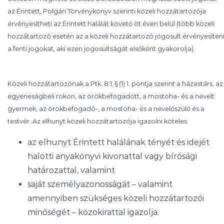
az Érintett, Polgári Törvénykönyv szerinti közeli hozzátartozója
érvényesítheti az Érintett halálát követő öt éven belül (több közeli
hozzátartozó esetén az a közeli hozzátartozó jogosult érvényesíten
a fenti jogokat, aki ezen jogosultságát elsőként gyakorolja).
Közeli hozzátartozónak a Ptk. 8:1. § (1) 1. pontja szerint a házastárs, az
egyeneságbeli rokon, az örökbefogadott, a mostoha- és a nevelt
gyermek, az örökbefogadó-, a mostoha- és a nevelőszülő és a
testvér. Az elhunyt közeli hozzátartozója igazolni köteles:
az elhunyt Érintett halálának tényét és idejét
halotti anyakönyvi kivonattal vagy bírósági
határozattal, valamint
saját személyazonosságát – valamint
amennyiben szükséges közeli hozzátartozói
minőségét – közokirattal igazolja.