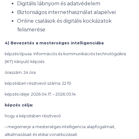
Digitális lábnyom és adatvédelem
Biztonságos internethasználat alapelvei
Online csalások és digitális kockázatok
felismerése
4) Bevezetés a mesterséges intelligenciába
képzés típusa: Információs és kommunikációs technológiákra
(IKT) irányuló képzés
óraszám: 24 óra
képzésben résztvevő száma: 22 fő
képzés ideje: 2026.04.17. – 2026.05.14.
képzés célja:
hogy a képzésben résztvevő
– megismerje a mesterséges intelligencia alapfogalmait,
alkalmazásait és etikai vonatkozásait