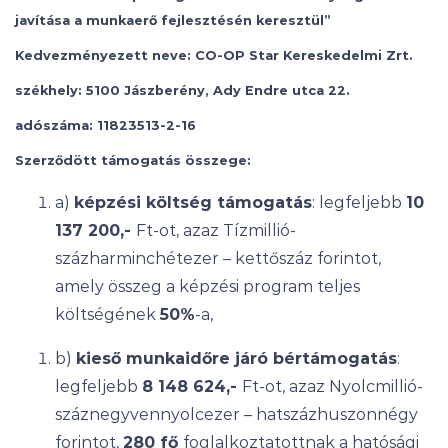
javítása a munkaerő fejlesztésén keresztül”
Kedvezményezett neve: CO-OP Star Kereskedelmi Zrt.
székhely: 5100 Jászberény, Ady Endre utca 22.
adószáma: 11823513-2-16
Szerződött támogatás összege:
a)
képzési költség támogatás
: legfeljebb
10
137 200,-
Ft-ot, azaz Tízmillió-
százharminchétezer – kettőszáz forintot,
amely összeg a képzési program teljes
költségének
50%
-a,
b)
kieső munkaidőre járó bértámogatás
:
legfeljebb
8 148 624,-
Ft-ot, azaz Nyolcmillió-
száznegyvennyolcezer – hatszázhuszonnégy
forintot,
280 fő
foglalkoztatottnak a hatósági