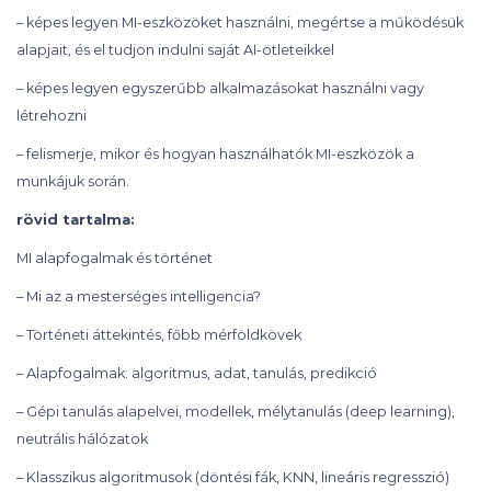
– képes legyen MI-eszközöket használni, megértse a működésük
alapjait, és el tudjon indulni saját AI-ötleteikkel
– képes legyen egyszerűbb alkalmazásokat használni vagy
létrehozni
– felismerje, mikor és hogyan használhatók MI-eszközök a
munkájuk során.
rövid tartalma:
MI alapfogalmak és történet
– Mi az a mesterséges intelligencia?
– Történeti áttekintés, főbb mérföldkövek
– Alapfogalmak: algoritmus, adat, tanulás, predikció
– Gépi tanulás alapelvei, modellek, mélytanulás (deep learning),
neutrális hálózatok
– Klasszikus algoritmusok (döntési fák, KNN, lineáris regresszió)