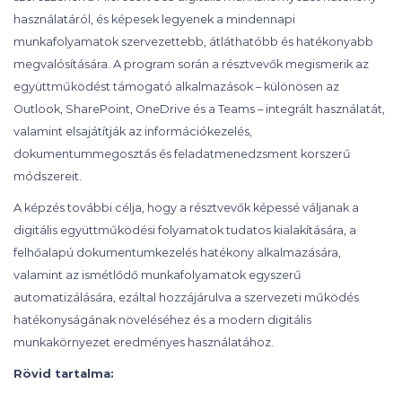
használatáról, és képesek legyenek a mindennapi
munkafolyamatok szervezettebb, átláthatóbb és hatékonyabb
megvalósítására. A program során a résztvevők megismerik az
együttműködést támogató alkalmazások – különösen az
Outlook, SharePoint, OneDrive és a Teams – integrált használatát,
valamint elsajátítják az információkezelés,
dokumentummegosztás és feladatmenedzsment korszerű
módszereit.
A képzés további célja, hogy a résztvevők képessé váljanak a
digitális együttműködési folyamatok tudatos kialakítására, a
felhőalapú dokumentumkezelés hatékony alkalmazására,
valamint az ismétlődő munkafolyamatok egyszerű
automatizálására, ezáltal hozzájárulva a szervezeti működés
hatékonyságának növeléséhez és a modern digitális
munkakörnyezet eredményes használatához.
Rövid tartalma: