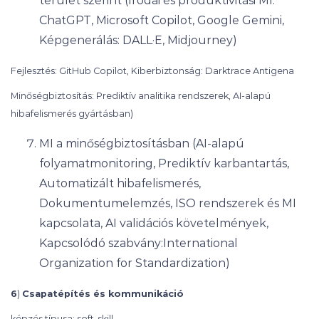
terület szerint (Irodai és produktivitási MI:
ChatGPT, Microsoft Copilot, Google Gemini,
Képgenerálás: DALL·E, Midjourney)
Fejlesztés: GitHub Copilot, Kiberbiztonság: Darktrace Antigena
Minőségbiztosítás: Prediktív analitika rendszerek, AI-alapú
hibafelismerés gyártásban)
MI a minőségbiztosításban (AI-alapú
folyamatmonitoring, Prediktív karbantartás,
Automatizált hibafelismerés,
Dokumentumelemzés, ISO rendszerek és MI
kapcsolata, AI validációs követelmények,
Kapcsolódó szabvány:International
Organization for Standardization)
6
)
Csapatépítés és kommunikáció
képzés típusa: soft-skill