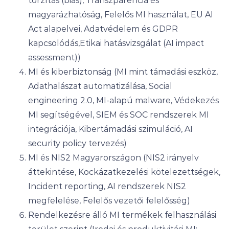
torzítás (bias), Transzparencia és
magyarázhatóság, Felelős MI használat, EU AI
Act alapelvei, Adatvédelem és GDPR
kapcsolódás,Etikai hatásvizsgálat (AI impact
assessment))
MI és kiberbiztonság (MI mint támadási eszköz,
Adathalászat automatizálása, Social
engineering 2.0, MI-alapú malware, Védekezés
MI segítségével, SIEM és SOC rendszerek MI
integrációja, Kibertámadási szimuláció, AI
security policy tervezés)
MI és NIS2 Magyarországon (NIS2 irányelv
áttekintése, Kockázatkezelési kötelezettségek,
Incident reporting, AI rendszerek NIS2
megfelelése, Felelős vezetői felelősség)
Rendelkezésre álló MI termékek felhasználási