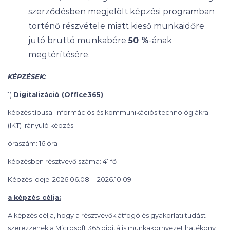
szerződésben megjelölt képzési programban
történő részvétele miatt kieső munkaidőre
jutó bruttó munkabére
50 %
-ának
megtérítésére.
KÉPZÉSEK:
1)
Digitalizáció (Office365)
képzés típusa: Információs és kommunikációs technológiákra
(IKT) irányuló képzés
óraszám: 16 óra
képzésben résztvevő száma: 41 fő
Képzés ideje: 2026.06.08. – 2026.10.09.
a képzés célja:
A képzés célja, hogy a résztvevők átfogó és gyakorlati tudást
szerezzenek a Microsoft 365 digitális munkakörnyezet hatékony