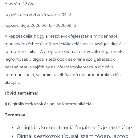
óraszám: 16 óra
képzésben résztvevő száma: 34 fő
képzés ideje: 2026.06.16. – 2026.09.15.
A képzés célja, hogy a résztvevők fejlesszék a mindennapi
munkavégzéshez és információkezeléshez szükséges digitális
kompetenciáikat. A program során a résztvevők megismerik a
legfontosabb digitális eszközök és online szolgáltatások
használatát, elsajátítják az információkeresés, a digitális
kommunikáció, valamint a felhőalapú dokumentumkezelés
alapjait.
rövid tartalma:
1) Digitális eszközök és online kommunikáció
Tematika
A digitális kompetencia fogalma és jelentősége
Digitális eszközök típusai (számítógép, laptop,