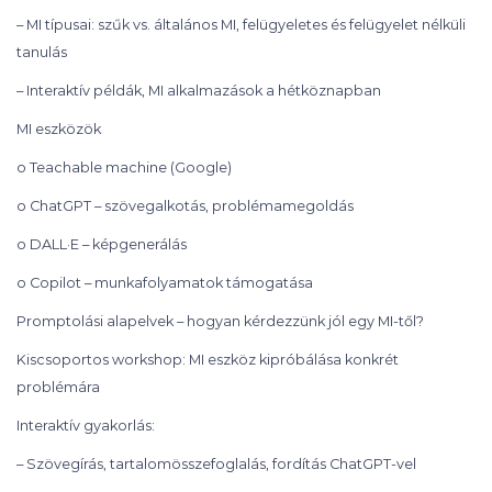
– MI típusai: szűk vs. általános MI, felügyeletes és felügyelet nélküli
tanulás
– Interaktív példák, MI alkalmazások a hétköznapban
MI eszközök
o Teachable machine (Google)
o ChatGPT – szövegalkotás, problémamegoldás
o DALL·E – képgenerálás
o Copilot – munkafolyamatok támogatása
Promptolási alapelvek – hogyan kérdezzünk jól egy MI-től?
Kiscsoportos workshop: MI eszköz kipróbálása konkrét
problémára
Interaktív gyakorlás:
– Szövegírás, tartalomösszefoglalás, fordítás ChatGPT-vel