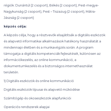
régiók: Dunántúl (2 csoport), Békés (2 csoport), Pest-megye-
Nagykunság (2 csoport), Pest – Tiszazug (2 csoport), Mátra-
Jászság (2 csoport)
képzés célja:
A képzés célja, hogy a résztvevők elsajátítsák a digitális eszközök
és alapvető informatikai alkalmazások hatékony használatát a
mindennapi életben és a munkavégzés során. A program
támogatja a digitális kompetenciák fejlesztését, különösen az
információkezelés, az online kommunikáció, a
dokumentumkezelés és a biztonságos internethasználat
területén.
1) Digitális eszközök és online kommunikáció
Digitális eszközök típusai és alapvető működése
Számítógép és okoseszközök alapfunkciói
Operációs rendszerek alapjai