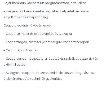
Saját kommunikációs stílus meghatározása, értékelése
– Megjelenés, benyomáskeltés, nehéz helyzetek kezelése
együttműködési hajlandóság
Csoport, együttműködés, egyén
– Csoportelmélet és csoportfejlődés szakasza
– Csoporttagok jellemzői, jelentőségük, csoportszerepek
– Csoportkonfliktusok
– Csoportos döntéshozatal a rábeszélés szabályai, asszertivitás,
aktív hallgatás
– Az egyéni, csoport- és szervezeti érdek összehangolása, az
érdekérvényesítő technikák gyakorlása