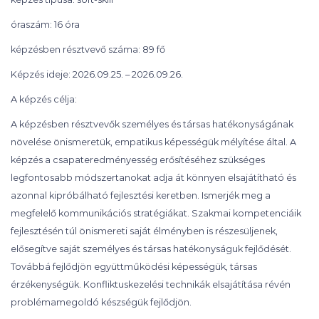
óraszám: 16 óra
képzésben résztvevő száma: 89 fő
Képzés ideje: 2026.09.25. – 2026.09.26.
A képzés célja:
A képzésben résztvevők személyes és társas hatékonyságának
növelése önismeretük, empatikus képességük mélyítése által. A
képzés a csapateredményesség erősítéséhez szükséges
legfontosabb módszertanokat adja át könnyen elsajátítható és
azonnal kipróbálható fejlesztési keretben. Ismerjék meg a
megfelelő kommunikációs stratégiákat. Szakmai kompetenciáik
fejlesztésén túl önismereti saját élményben is részesüljenek,
elősegítve saját személyes és társas hatékonyságuk fejlődését.
Továbbá fejlődjön együttműködési képességük, társas
érzékenységük. Konfliktuskezelési technikák elsajátítása révén
problémamegoldó készségük fejlődjön.