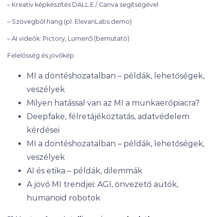
– Kreatív képkészítés DALL·E / Canva segítségével
– Szövegből hang (pl. ElevanLabs demo)
– AI videók: Pictory, Lumen5 (bemutató)
Felelősség és jövőkép
MI a döntéshozatalban – példák, lehetőségek,
veszélyek
Milyen hatással van az MI a munkaerőpiacra?
Deepfake, félretájékoztatás, adatvédelem
kérdései
MI a döntéshozatalban – példák, lehetőségek,
veszélyek
AI és etika – példák, dilemmák
A jövő MI trendjei: AGI, önvezető autók,
humanoid robotok