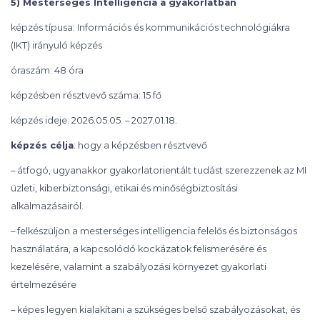
5) Mesterséges Intelligencia a gyakorlatban
képzés típusa: Információs és kommunikációs technológiákra
(IKT) irányuló képzés
óraszám: 48 óra
képzésben résztvevő száma: 15 fő
képzés ideje: 2026.05.05. – 2027.01.18.
képzés célja
: hogy a képzésben résztvevő
– átfogó, ugyanakkor gyakorlatorientált tudást szerezzenek az MI
üzleti, kiberbiztonsági, etikai és minőségbiztosítási
alkalmazásairól.
– felkészüljön a mesterséges intelligencia felelős és biztonságos
használatára, a kapcsolódó kockázatok felismerésére és
kezelésére, valamint a szabályozási környezet gyakorlati
értelmezésére
– képes legyen kialakítani a szükséges belső szabályozásokat, és