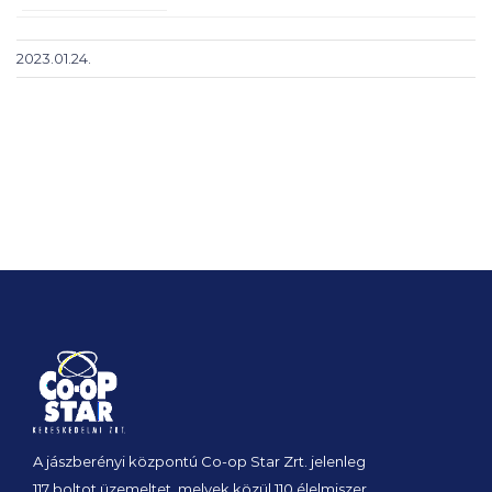
2023.01.24.
A jászberényi központú Co-op Star Zrt. jelenleg
117 boltot üzemeltet, melyek közül 110 élelmiszer,