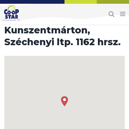
Skip
to
content
Kunszentmárton,
Széchenyi ltp. 1162 hrsz.