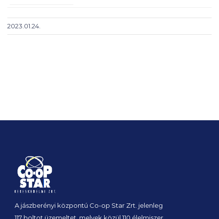
2023.01.24.
A jászberényi központú Co-op Star Zrt. jelenleg
117 boltot üzemeltet, melyek közül 110 élelmiszer,