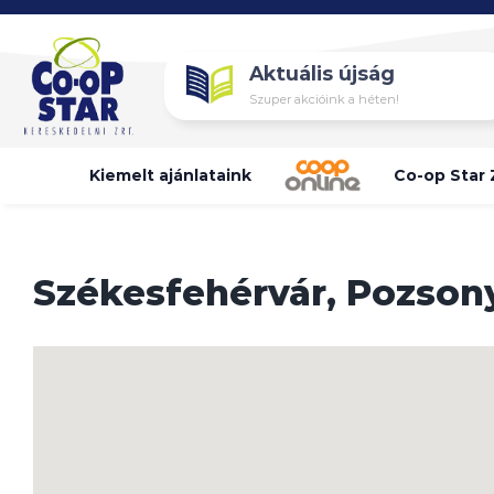
Skip
to
Aktuális újság
content
Szuper akcióink a héten!
Kiemelt ajánlataink
Co-op Star 
Székesfehérvár, Pozsonyi