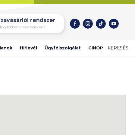
zsvásárlói rendszer
ljon többet törzsvásárlóként!
tlanok
Hírlevél
Ügyfélszolgálat
GINOP