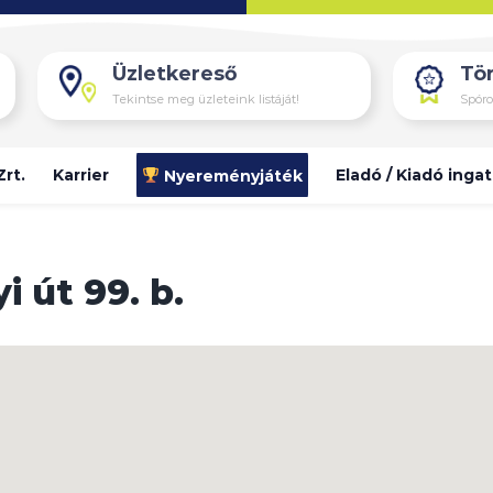
Üzletkereső
Tör
Tekintse meg üzleteink listáját!
Spóro
Zrt.
Karrier
Eladó / Kiadó inga
Nyereményjáték
 út 99. b.