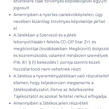
átvételére csak törvényes képviselőjével együtt
jogosult.
Amennyiben a nyertes cselekvőképtelen, úgy
nevében kizárólag törvényes képviselője járhat
el.
A Játékban a Szervező és a játék
lebonyolításáért felelős CO-OP Star Zrt. és
megbízottjai (továbbiakban: Megbízott) dolgozói
és közreműködői, valamint mindezen személyek
Ptk. 8:1. § (1) bekezdés 1. pontja szerinti közeli
hozzátartozói nem vehetnek részt.
A Játékos a nyereményjátékban való részvétellel
elismeri, hogy teljeskörűen megismerte a
Játékszabályzatot, illetve az Adatkezelési
Tájékoztatót és azokat feltétel nélkül elfogadja.
Amennyiben a Játékos jelen részvételi