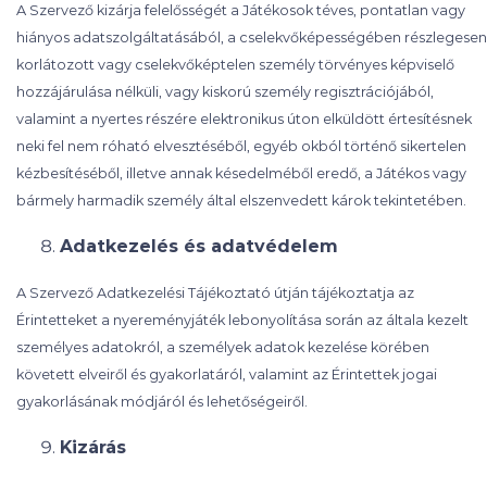
A Szervező kizárja felelősségét a Játékosok téves, pontatlan vagy
hiányos adatszolgáltatásából, a cselekvőképességében részlegesen
korlátozott vagy cselekvőképtelen személy törvényes képviselő
hozzájárulása nélküli, vagy kiskorú személy regisztrációjából,
valamint a nyertes részére elektronikus úton elküldött értesítésnek
neki fel nem róható elvesztéséből, egyéb okból történő sikertelen
kézbesítéséből, illetve annak késedelméből eredő, a Játékos vagy
bármely harmadik személy által elszenvedett károk tekintetében.
Adatkezelés és adatvédelem
A Szervező Adatkezelési Tájékoztató útján tájékoztatja az
Érintetteket a nyereményjáték lebonyolítása során az általa kezelt
személyes adatokról, a személyek adatok kezelése körében
követett elveiről és gyakorlatáról, valamint az Érintettek jogai
gyakorlásának módjáról és lehetőségeiről.
Kizárás