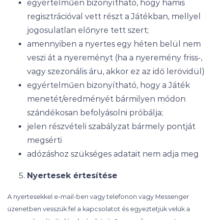
egyértelműen bizonyítható, hogy hamis
regisztrációval vett részt a Játékban, mellyel
jogosulatlan előnyre tett szert;
amennyiben a nyertes egy héten belül nem
veszi át a nyereményt (ha a nyeremény friss-,
vagy szezonális áru, akkor ez az idő lerövidül)
egyértelműen bizonyítható, hogy a Játék
menetét/eredményét bármilyen módon
szándékosan befolyásolni próbálja;
jelen részvételi szabályzat bármely pontját
megsérti
adózáshoz szükséges adatait nem adja meg
Nyertesek értesítése
A nyertesekkel e-mail-ben vagy telefonon vagy Messenger
üzenetben vesszük fel a kapcsolatot és egyeztetjük velük a