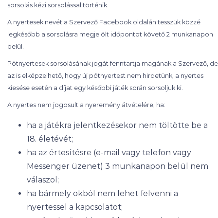
sorsolás kézi sorsolással történik.
A nyertesek nevét a Szervező Facebook oldalán tesszük közzé
legkésőbb a sorsolásra megjelölt időpontot követő 2 munkanapon
belül.
Pótnyertesek sorsolásának jogát fenntartja magának a Szervező, de
az is elképzelhető, hogy új pótnyertest nem hirdetünk, a nyertes
kiesése esetén a díjat egy későbbi játék során sorsoljuk ki.
A nyertes nem jogosult a nyeremény átvételére, ha:
ha a játékra jelentkezésekor nem töltötte be a
18. életévét;
ha az értesítésre (e-mail vagy telefon vagy
Messenger üzenet) 3 munkanapon belül nem
válaszol;
ha bármely okból nem lehet felvenni a
nyertessel a kapcsolatot;