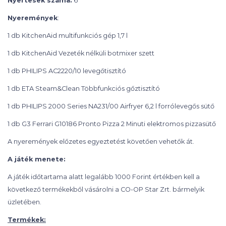
Nyertesek száma:
6
Nyeremények
:
1 db KitchenAid multifunkciós gép 1,7 l
1 db KitchenAid Vezeték nélküli botmixer szett
1 db PHILIPS AC2220/10 levegőtisztító
1 db ETA Steam&Clean Többfunkciós gőztisztító
1 db PHILIPS 2000 Series NA231/00 Airfryer 6,2 l forrólevegős sütő
1 db G3 Ferrari G10186 Pronto Pizza 2 Minuti elektromos pizzasütő
A nyeremények előzetes egyeztetést követően vehetők át.
A játék menete:
A játék időtartama alatt legalább 1000 Forint értékben kell a
következő termékekből vásárolni a CO-OP Star Zrt. bármelyik
üzletében.
Termékek: