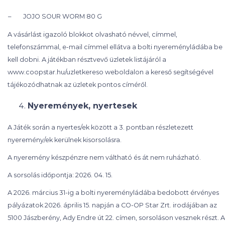
– JOJO SOUR WORM 80 G
A vásárlást igazoló blokkot olvasható névvel, címmel,
telefonszámmal, e-mail címmel ellátva a bolti nyereményládába be
kell dobni. A játékban résztvevő üzletek listájáról a
www.coopstar.hu/uzletkereso weboldalon a kereső segítségével
tájékozódhatnak az üzletek pontos címéről.
Nyeremények, nyertesek
A Játék során a nyertes/ek között a 3. pontban részletezett
nyeremény/ek kerülnek kisorsolásra.
A nyeremény készpénzre nem váltható és át nem ruházható.
A sorsolás időpontja: 2026. 04. 15.
A 2026. március 31-ig a bolti nyereményládába bedobott érvényes
pályázatok 2026. április 15. napján a CO-OP Star Zrt. irodájában az
5100 Jászberény, Ady Endre út 22. címen, sorsoláson vesznek részt. A