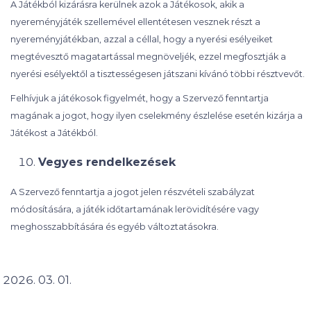
A Játékból kizárásra kerülnek azok a Játékosok, akik a
nyereményjáték szellemével ellentétesen vesznek részt a
nyereményjátékban, azzal a céllal, hogy a nyerési esélyeiket
megtévesztő magatartással megnöveljék, ezzel megfosztják a
nyerési esélyektől a tisztességesen játszani kívánó többi résztvevőt.
Felhívjuk a játékosok figyelmét, hogy a Szervező fenntartja
magának a jogot, hogy ilyen cselekmény észlelése esetén kizárja a
Játékost a Játékból.
Vegyes rendelkezések
A Szervező fenntartja a jogot jelen részvételi szabályzat
módosítására, a játék időtartamának lerövidítésére vagy
meghosszabbítására és egyéb változtatásokra.
03. 01.