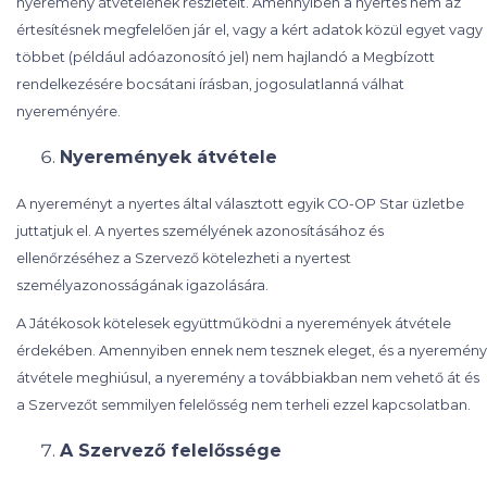
nyeremény átvételének részleteit. Amennyiben a nyertes nem az
értesítésnek megfelelően jár el, vagy a kért adatok közül egyet vagy
többet (például adóazonosító jel) nem hajlandó a Megbízott
rendelkezésére bocsátani írásban, jogosulatlanná válhat
nyereményére.
Nyeremények átvétele
A nyereményt a nyertes által választott egyik CO-OP Star üzletbe
juttatjuk el. A nyertes személyének azonosításához és
ellenőrzéséhez a Szervező kötelezheti a nyertest
személyazonosságának igazolására.
A Játékosok kötelesek együttműködni a nyeremények átvétele
érdekében. Amennyiben ennek nem tesznek eleget, és a nyeremény
átvétele meghiúsul, a nyeremény a továbbiakban nem vehető át és
a Szervezőt semmilyen felelősség nem terheli ezzel kapcsolatban.
A Szervező felelőssége