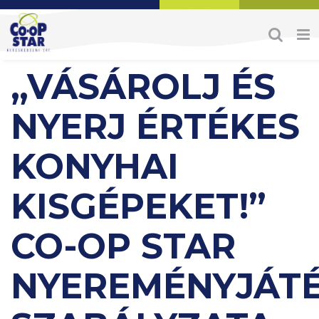
Skip
to
content
„VÁSÁROLJ ÉS
NYERJ ÉRTÉKES
KONYHAI
KISGÉPEKET!”
CO-OP STAR
NYEREMÉNYJÁT